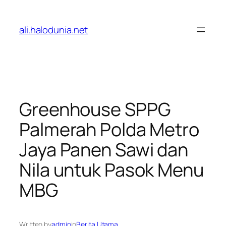
Lewati
ke
ali.halodunia.net
konten
Greenhouse SPPG
Palmerah Polda Metro
Jaya Panen Sawi dan
Nila untuk Pasok Menu
MBG
Written by
admin
in
Berita Utama