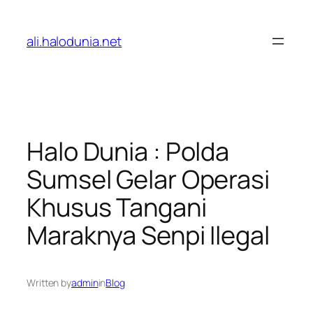
Lewati
ke
ali.halodunia.net
konten
Halo Dunia : Polda
Sumsel Gelar Operasi
Khusus Tangani
Maraknya Senpi Ilegal
Written by
admin
in
Blog