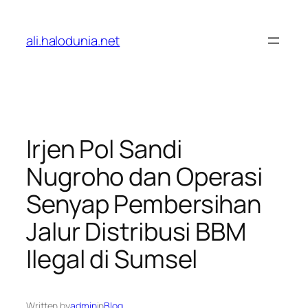
Lewati
ke
ali.halodunia.net
konten
Irjen Pol Sandi
Nugroho dan Operasi
Senyap Pembersihan
Jalur Distribusi BBM
Ilegal di Sumsel
Written by
admin
in
Blog