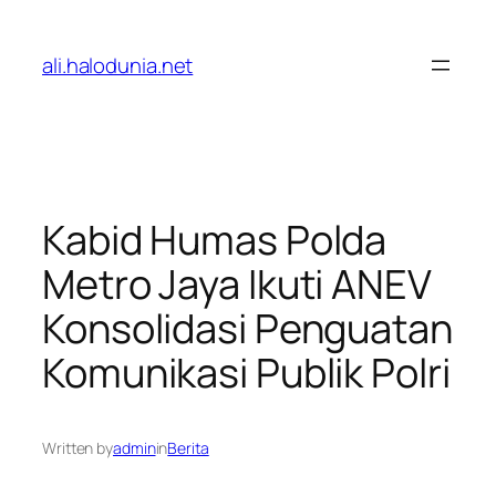
Lewati
ke
ali.halodunia.net
konten
Kabid Humas Polda
Metro Jaya Ikuti ANEV
Konsolidasi Penguatan
Komunikasi Publik Polri
Written by
admin
in
Berita