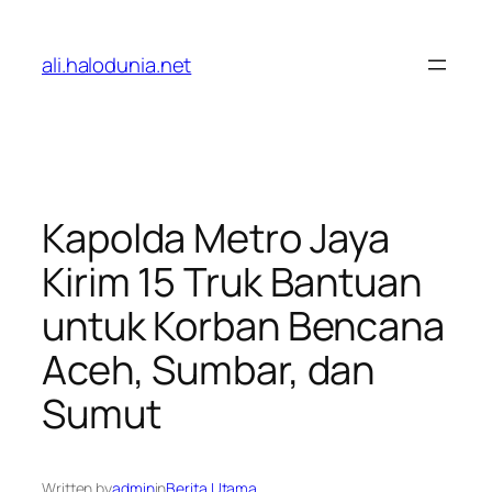
Lewati
ke
ali.halodunia.net
konten
Kapolda Metro Jaya
Kirim 15 Truk Bantuan
untuk Korban Bencana
Aceh, Sumbar, dan
Sumut
Written by
admin
in
Berita Utama