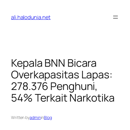
Lewati
ke
ali.halodunia.net
konten
Kepala BNN Bicara
Overkapasitas Lapas:
278.376 Penghuni,
54% Terkait Narkotika
Written by
admin
in
Blog