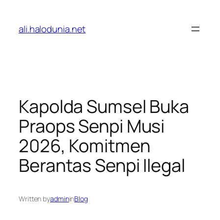
Lewati
ke
ali.halodunia.net
konten
Kapolda Sumsel Buka
Praops Senpi Musi
2026, Komitmen
Berantas Senpi Ilegal
Written by
admin
in
Blog