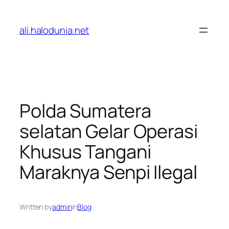
Lewati
ke
ali.halodunia.net
konten
Polda Sumatera
selatan Gelar Operasi
Khusus Tangani
Maraknya Senpi Ilegal
Written by
admin
in
Blog