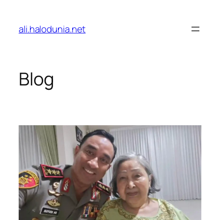
Lewati
ke
ali.halodunia.net
konten
Blog