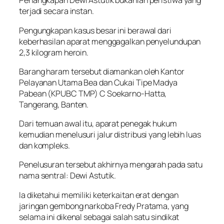
Penangkapan Dewi Astutik bukanlah peristiwa yang
terjadi secara instan.
Pengungkapan kasus besar ini berawal dari
keberhasilan aparat menggagalkan penyelundupan
2,3 kilogram heroin.
Barang haram tersebut diamankan oleh Kantor
Pelayanan Utama Bea dan Cukai Tipe Madya
Pabean (KPUBC TMP) C Soekarno-Hatta,
Tangerang, Banten.
Dari temuan awal itu, aparat penegak hukum
kemudian menelusuri jalur distribusi yang lebih luas
dan kompleks.
Penelusuran tersebut akhirnya mengarah pada satu
nama sentral: Dewi Astutik.
Ia diketahui memiliki keterkaitan erat dengan
jaringan gembong narkoba Fredy Pratama, yang
selama ini dikenal sebagai salah satu sindikat