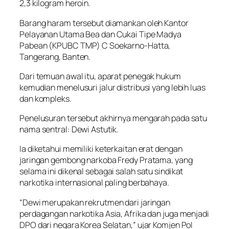
2,3 kilogram heroin.
Barang haram tersebut diamankan oleh Kantor
Pelayanan Utama Bea dan Cukai Tipe Madya
Pabean (KPUBC TMP) C Soekarno-Hatta,
Tangerang, Banten.
Dari temuan awal itu, aparat penegak hukum
kemudian menelusuri jalur distribusi yang lebih luas
dan kompleks.
Penelusuran tersebut akhirnya mengarah pada satu
nama sentral: Dewi Astutik.
Ia diketahui memiliki keterkaitan erat dengan
jaringan gembong narkoba Fredy Pratama, yang
selama ini dikenal sebagai salah satu sindikat
narkotika internasional paling berbahaya.
“Dewi merupakan rekrutmen dari jaringan
perdagangan narkotika Asia, Afrika dan juga menjadi
DPO dari negara Korea Selatan,” ujar Komjen Pol