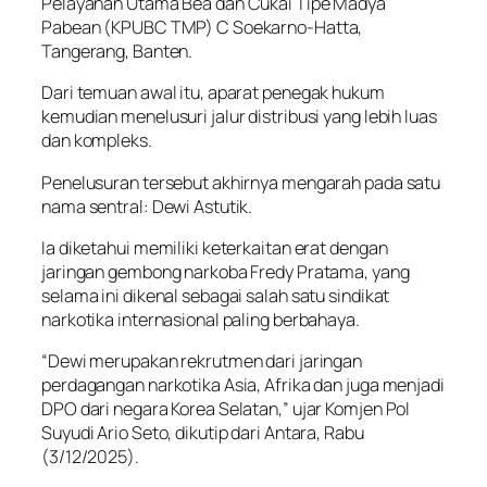
Pelayanan Utama Bea dan Cukai Tipe Madya
Pabean (KPUBC TMP) C Soekarno-Hatta,
Tangerang, Banten.
Dari temuan awal itu, aparat penegak hukum
kemudian menelusuri jalur distribusi yang lebih luas
dan kompleks.
Penelusuran tersebut akhirnya mengarah pada satu
nama sentral: Dewi Astutik.
Ia diketahui memiliki keterkaitan erat dengan
jaringan gembong narkoba Fredy Pratama, yang
selama ini dikenal sebagai salah satu sindikat
narkotika internasional paling berbahaya.
“Dewi merupakan rekrutmen dari jaringan
perdagangan narkotika Asia, Afrika dan juga menjadi
DPO dari negara Korea Selatan,” ujar Komjen Pol
Suyudi Ario Seto, dikutip dari Antara, Rabu
(3/12/2025).