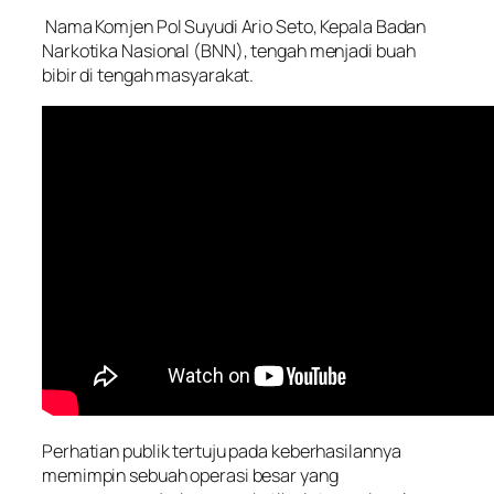
Nama Komjen Pol Suyudi Ario Seto, Kepala Badan
Narkotika Nasional (BNN), tengah menjadi buah
bibir di tengah masyarakat.
Perhatian publik tertuju pada keberhasilannya
memimpin sebuah operasi besar yang