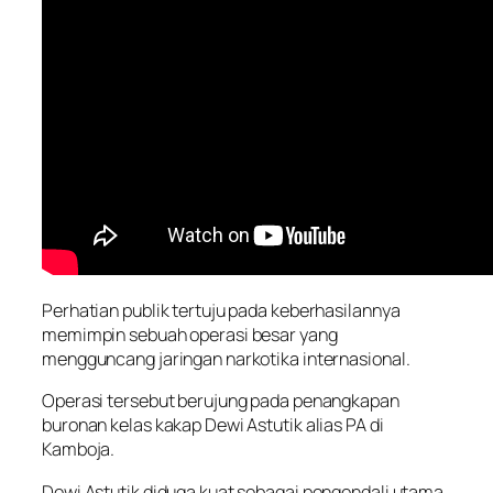
Perhatian publik tertuju pada keberhasilannya
memimpin sebuah operasi besar yang
mengguncang jaringan narkotika internasional.
Operasi tersebut berujung pada penangkapan
buronan kelas kakap Dewi Astutik alias PA di
Kamboja.
Dewi Astutik diduga kuat sebagai pengendali utama